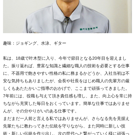
趣味：ジョギング、水泳、ギター
私は、18歳で叶木型に入り、今年で節目となる20年目を迎えまし
た。振り返れば、豊富な知識と繊細な職人の技術を必要とする仕事
に、不器用で飽きやすい性格の私に務まるかどうか、入社当初は不
安な気持ちもありましたが、会長や社長をはじめ職人の先輩方の厳
しくもあたたかいご指導のおかげで、ここまで頑張ってきました。
7年前には、役職も与えて頂き責任感も増し、また、向上心を常に持
ちながら充実した毎日をおくっています。簡単な仕事ではありませ
んが、その分やりがいのある仕事です。
まだまだ一人前と言える私ではありませんが、さらなる先を見据え
先輩たちに教わってきた伝統を守りながら、また同時に新しい技
術・新しい伝統を作り出し、次の世代へと繋がっていく様に頑張っ